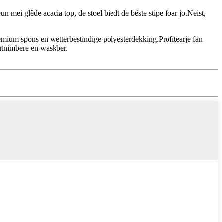
mei glêde acacia top, de stoel biedt de bêste stipe foar jo.Neist,
emium spons en wetterbestindige polyesterdekking.Profitearje fan
 útnimbere en waskber.