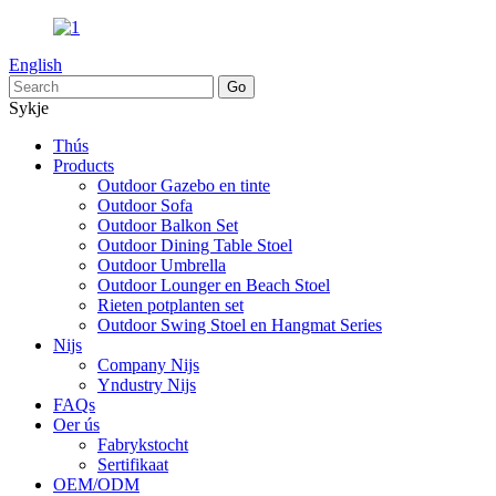
English
Sykje
Thús
Products
Outdoor Gazebo en tinte
Outdoor Sofa
Outdoor Balkon Set
Outdoor Dining Table Stoel
Outdoor Umbrella
Outdoor Lounger en Beach Stoel
Rieten potplanten set
Outdoor Swing Stoel en Hangmat Series
Nijs
Company Nijs
Yndustry Nijs
FAQs
Oer ús
Fabrykstocht
Sertifikaat
OEM/ODM