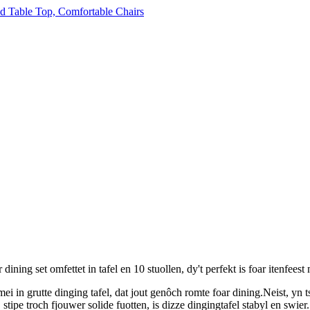
ng set omfettet in tafel en 10 stuollen, dy't perfekt is foar itenfeest 
n grutte dinging tafel, dat jout genôch romte foar dining.Neist, yn tsji
, stipe troch fjouwer solide fuotten, is dizze dingingtafel stabyl en swier.