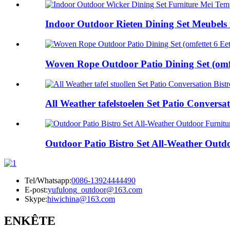
Indoor Outdoor Rieten Dining Set Meubels m
Woven Rope Outdoor Patio Dining Set (omfet
All Weather tafelstoelen Set Patio Conversati
Outdoor Patio Bistro Set All-Weather Outdo
Tel/Whatsapp:
0086-13924444490
E-post:
yufulong_outdoor@163.com
Skype:
hiwichina@163.com
ENKÊTE