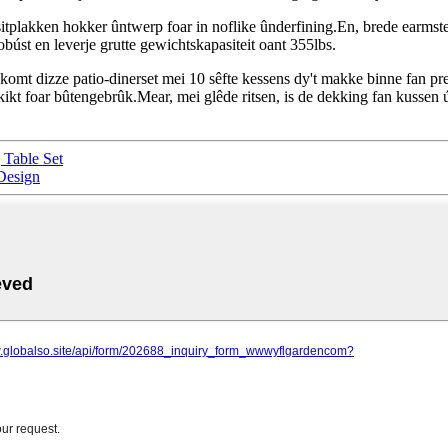
plakken hokker ûntwerp foar in noflike ûnderfining.En, brede earmsteun 
úst en leverje grutte gewichtskapasiteit oant 355lbs.
komt dizze patio-dinerset mei 10 sêfte kessens dy't makke binne fan pr
skikt foar bûtengebrûk.Mear, mei glêde ritsen, is de dekking fan kussen
 Table Set
 Design