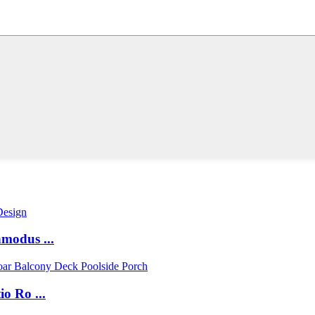
nmodus ...
o Ro ...