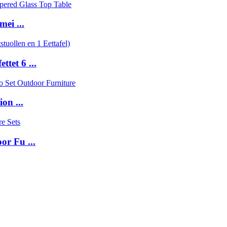
ei ...
tet 6 ...
on ...
or Fu ...