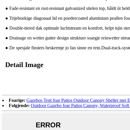
● Fade-resistant en rust-resistant galvanized stielen top, hâldt út he
● Trijehoekige diagonaal lid en poedercoated aluminium peallen foar
● Double-tiered dak optimale luchtstream en komfort, helpt tsjin s
● Drainage en wetter gutter design struktuer soargje reinwetter strea
● De spesjale finsters beskermje jo fan sinne en rein.Dual-track-sys
Detail Image
Foarige:
Gazebos Tent foar Patios Outdoor Canopy Shelter mei E
Folgjende:
Outdoor Gazebo foar Patios Canopy, Waterproof Sof