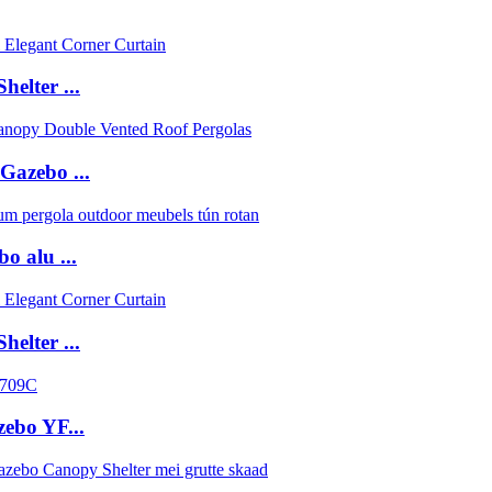
elter ...
Gazebo ...
o alu ...
elter ...
ebo YF...