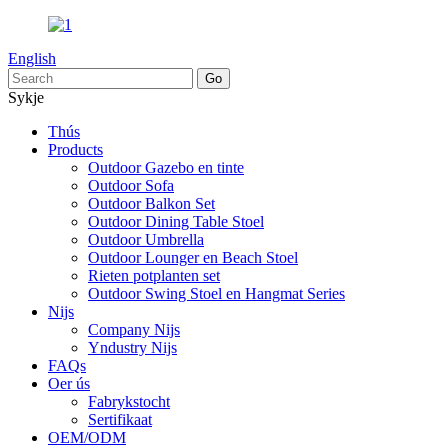
English
Sykje
Thús
Products
Outdoor Gazebo en tinte
Outdoor Sofa
Outdoor Balkon Set
Outdoor Dining Table Stoel
Outdoor Umbrella
Outdoor Lounger en Beach Stoel
Rieten potplanten set
Outdoor Swing Stoel en Hangmat Series
Nijs
Company Nijs
Yndustry Nijs
FAQs
Oer ús
Fabrykstocht
Sertifikaat
OEM/ODM