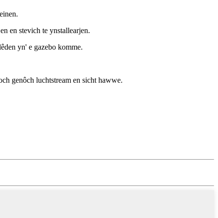
reinen.
n en stevich te ynstallearjen.
 blêden yn' e gazebo komme.
o noch genôch luchtstream en sicht hawwe.