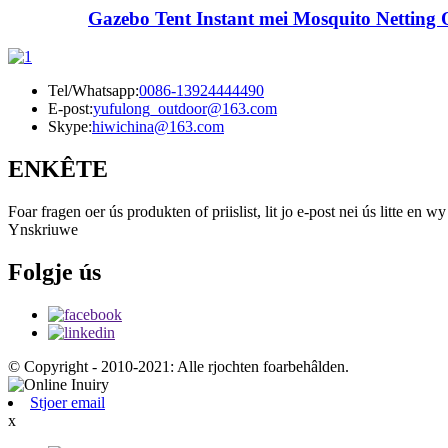
Gazebo Tent Instant mei Mosquito Netting O
Tel/Whatsapp:
0086-13924444490
E-post:
yufulong_outdoor@163.com
Skype:
hiwichina@163.com
ENKÊTE
Foar fragen oer ús produkten of priislist, lit jo e-post nei ús litte en
Ynskriuwe
Folgje ús
© Copyright - 2010-2021: Alle rjochten foarbehâlden.
Stjoer email
x