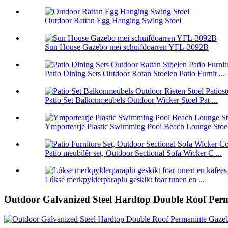
Outdoor Rattan Egg Hanging Swing Stoel
Sun House Gazebo mei schuifdoarren YFL-3092B
Patio Dining Sets Outdoor Rotan Stoelen Patio Furnit ...
Patio Set Balkonmeubels Outdoor Wicker Stoel Pat ...
Ymportearje Plastic Swimming Pool Beach Lounge Stoe
Patio meubilêr set, Outdoor Sectional Sofa Wicker C ...
Lúkse merkpylderparaplu geskikt foar tunen en ...
Outdoor Galvanized Steel Hardtop Double Roof Pe