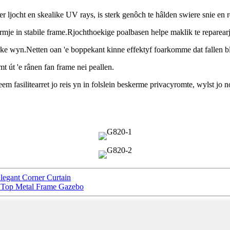
lder ljocht en skealike UV rays, is sterk genôch te hâlden swiere snie en 
mje in stabile frame.Rjochthoekige poalbasen helpe maklik te reparearje
terke wyn.Netten oan 'e boppekant kinne effektyf foarkomme dat fallen
mt út 'e rânen fan frame nei peallen.
teem fasilitearret jo reis yn in folslein beskerme privacyromte, wylst j
legant Corner Curtain
t Top Metal Frame Gazebo