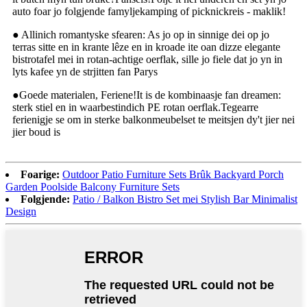
auto foar jo folgjende famyljekamping of picknickreis - maklik!
● Allinich romantyske sfearen: As jo ​​op in sinnige dei op jo
terras sitte en in krante lêze en in kroade ite oan dizze elegante
bistrotafel mei in rotan-achtige oerflak, sille jo fiele dat jo yn in
lyts kafee yn de strjitten fan Parys
●
Goede materialen, Feriene!It is de kombinaasje fan dreamen:
sterk stiel en in waarbestindich PE rotan oerflak.Tegearre
ferienigje se om in sterke balkonmeubelset te meitsjen dy't jier nei
jier boud is
Foarige:
Outdoor Patio Furniture Sets Brûk Backyard Porch
Garden Poolside Balcony Furniture Sets
Folgjende:
Patio / Balkon Bistro Set mei Stylish Bar Minimalist
Design