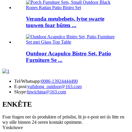
Veranda meubelsets, lytse swarte
touwen foar bûten ...
Outdoor Acapulco Bistro Set, Patio
Furniture Se ...
Tel/Whatsapp:
0086-13924444490
E-post:
yufulong_outdoor@163.com
Skype:
hiwichina@163.com
ENKÊTE
Foar fragen oer ús produkten of priislist, lit jo e-post nei ús litte en
wy sille binnen 24 oeren kontakt opnimme.
Ynskriuwe