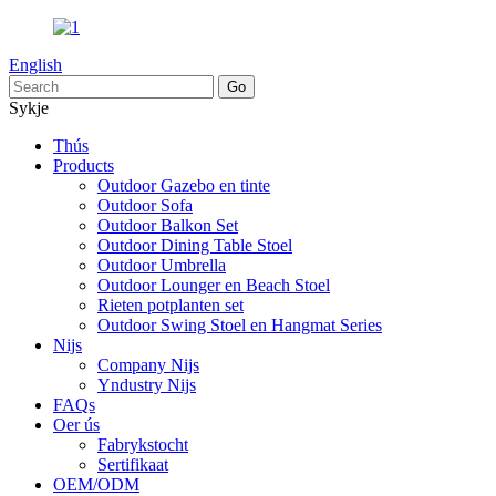
English
Sykje
Thús
Products
Outdoor Gazebo en tinte
Outdoor Sofa
Outdoor Balkon Set
Outdoor Dining Table Stoel
Outdoor Umbrella
Outdoor Lounger en Beach Stoel
Rieten potplanten set
Outdoor Swing Stoel en Hangmat Series
Nijs
Company Nijs
Yndustry Nijs
FAQs
Oer ús
Fabrykstocht
Sertifikaat
OEM/ODM