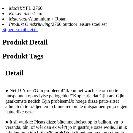
Model:
YFL-2760
Kussen dikte:
5cm
Materiaal:
Aluminium + Rotan
Produkt Omskriuwing:
2760 outdoor leisure stoel set
Stjoer e-mail nei ús
Produkt Detail
Produkt Tags
Detail
● Net DIY-nei?Gjin probleem!"Ik kin net wachtsje om no te
ûntspannen op ús lytse patiogebiet!"Kopiearje dat.Gjin ark.Gjin
gearkomste nedich.Gjin probleem!Jo hoege dizze patio-sitset
allinich út te foldjen en jo binne ree om te ûntspannen yn jo eigen
natuerlike oaze
● It sil wurkje: Pleats dizze bûtenmeubelset op jo balkon, yn jo
veranda, tún, of wêr dan ek wêr't jo in gastfrije oaze wolle.Kin ik
it bûten myn tún brûke?Fansels!Folje it nei ûnderen en set yn jo