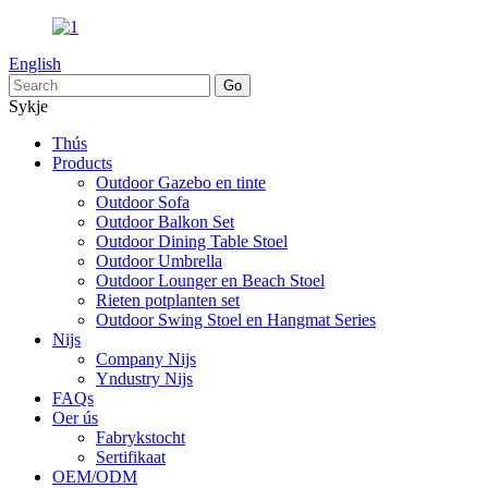
English
Sykje
Thús
Products
Outdoor Gazebo en tinte
Outdoor Sofa
Outdoor Balkon Set
Outdoor Dining Table Stoel
Outdoor Umbrella
Outdoor Lounger en Beach Stoel
Rieten potplanten set
Outdoor Swing Stoel en Hangmat Series
Nijs
Company Nijs
Yndustry Nijs
FAQs
Oer ús
Fabrykstocht
Sertifikaat
OEM/ODM