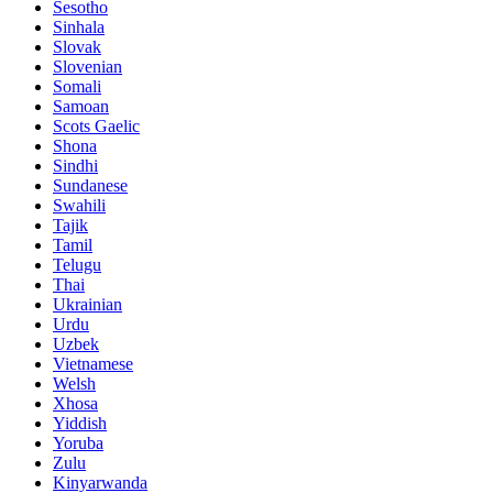
Sesotho
Sinhala
Slovak
Slovenian
Somali
Samoan
Scots Gaelic
Shona
Sindhi
Sundanese
Swahili
Tajik
Tamil
Telugu
Thai
Ukrainian
Urdu
Uzbek
Vietnamese
Welsh
Xhosa
Yiddish
Yoruba
Zulu
Kinyarwanda