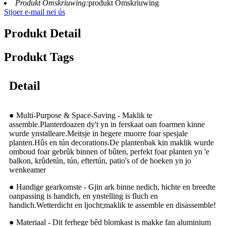
Produkt Omskriuwing:
produkt Omskriuwing
Stjoer e-mail nei ús
Produkt Detail
Produkt Tags
Detail
● Multi-Purpose & Space-Saving - Maklik te
assemble.Planterdoazen dy't yn in ferskaat oan foarmen kinne
wurde ynstalleare.Meitsje in hegere muorre foar spesjale
planten.Hûs en tún decorations.De plantenbak kin maklik wurde
omboud foar gebrûk binnen of bûten, perfekt foar planten yn 'e
balkon, krûdetún, tún, eftertún, patio's of de hoeken yn jo
wenkeamer
● Handige gearkomste - Gjin ark binne nedich, hichte en breedte
oanpassing is handich, en ynstelling is fluch en
handich.Wetterdicht en ljocht;maklik te assemble en disassemble!
● Materiaal - Dit ferhege bêd blomkast is makke fan aluminium