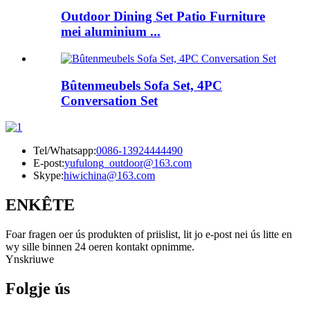
Outdoor Dining Set Patio Furniture
mei aluminium ...
Bûtenmeubels Sofa Set, 4PC
Conversation Set
Tel/Whatsapp:
0086-13924444490
E-post:
yufulong_outdoor@163.com
Skype:
hiwichina@163.com
ENKÊTE
Foar fragen oer ús produkten of priislist, lit jo e-post nei ús litte en
wy sille binnen 24 oeren kontakt opnimme.
Ynskriuwe
Folgje ús