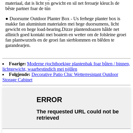
materiaal, dat is licht yn gewicht en sil net feroarje kleur.Is de
bêste partner foar de tún
● Duorsume Outdoor Planter Box - Us ferhege planter box is
makke fan aluminium materialen mei hege duorsumens, licht
gewicht en hege load-bearing.Dizze plantendoazen hâlde net
allinich goed kontakt mei boaiem en wetter om de folsleine groei
fan plantwurzels en de groei fan sierblommen en blêden te
garandearjen.
Foarige:
Moderne rjochthoekige plantenbak foar bûten / binnen,
lichtgewicht, waarbestindich mei tsjillen
Folgjende:
Decorative Patio Chic Wetterresistant Outdoor
Storage Cabinet